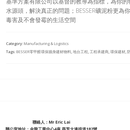
基準方案有限公司以基督的教導為指標，為你的
水源頭，解決真正的問題；BESSER礦泥粉更為
毒害及不會發霉的生活空間
Category:
Manufacturing & Logistics
Tags:
BESSER零甲醛環保牆身建材物料
,
地台工程
,
工程承建商
,
環保建材
,
聯絡人：Mr Eric Lai
辦公室地址：金龍工業中心4座 葵芳大連排道182號