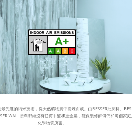
利用最先進的納米技術，從天然礦物質中提煉而成。由BESSER批灰料、BESS
BESSER WALL塗料都經沒有任何甲醛和重金屬，確保裝修師傅們和每個家
化學物質所害。