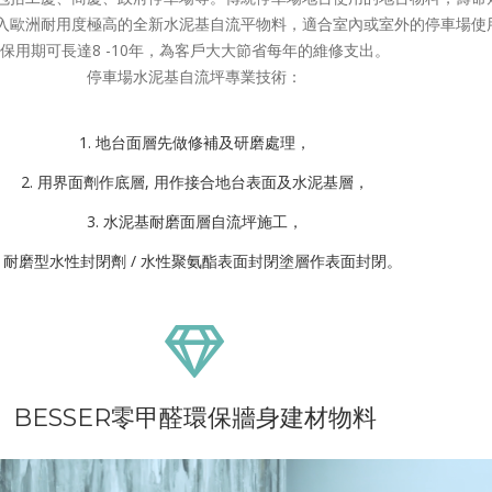
入歐洲耐用度極高的全新水泥基自流平物料，適合室內或室外的停車場使
保用期可長達8 -10年，為客戶大大節省每年的維修支出。
停車場水泥基自流坪專業技術：
地台面層先做修補及研磨處理，
用界面劑作底層, 用作接合地台表面及水泥基層，
水泥基耐磨面層自流坪施工，
耐磨型水性封閉劑 / 水性聚氨酯表面封閉塗層作表面封閉。
BESSER零甲醛環保牆身建材物料