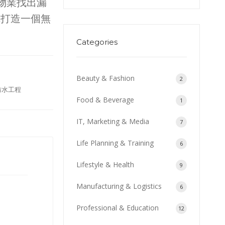
物業找出漏
你打造一個無
Categories
Beauty & Fashion
2
防水工程
Food & Beverage
1
IT, Marketing & Media
7
Life Planning & Training
6
Lifestyle & Health
9
Manufacturing & Logistics
6
Professional & Education
12