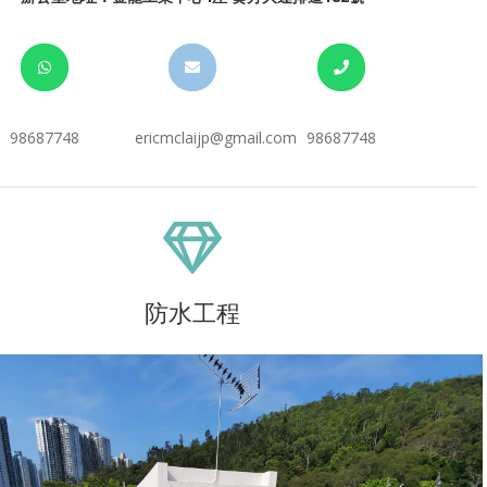
98687748
ericmclaijp@gmail.com
98687748
防水工程