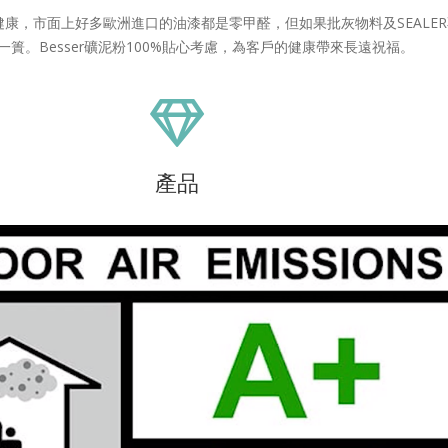
康，市面上好多歐洲進口的油漆都是零甲醛，但如果批灰物料及SEALE
一簣。Besser礦泥粉100%貼心考慮，為客戶的健康帶來長遠祝福。
產品